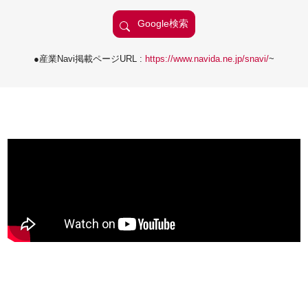
●産業Navi掲載ページURL :
https://www.navida.ne.jp/snavi/
~