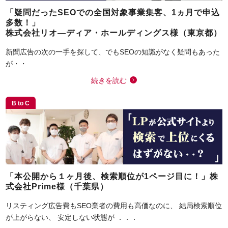
「疑問だったSEOでの全国対象事業集客、1ヵ月で申込
多数！」
株式会社リオ―ディア・ホールディングス様（東京都）
新聞広告の次の一手を探して、でもSEOの知識がなく疑問もあった
が・・
続きを読む
B to C
「本公開から１ヶ月後、検索順位が1ページ目に！」株
式会社Prime様（千葉県）
リスティング広告費もSEO業者の費用も高価なのに、 結局検索順位
が上がらない、 安定しない状態が ．．．