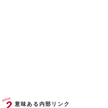
ドメインオーソリティ
40
※31以上が企業サイトとして強いドメイン
ドメインレーティング
71
※70以上でGAFAクラス
意味ある内部リンク