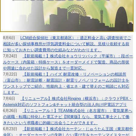
8月6日
LCM総合探偵社（東京都港区）：適正料金と高い調査技術でご
相談が多い探偵事務所が浮気調査料金について解説。見積り依頼する前
に知っておきたい調査費用の仕組みなどがわかります。
7月24日
【新規掲載！】株式会社キョウリツパック（平塚市）：段ボー
ルケース（内装箱・特殊ケース）をオーダーメイドで製造。商品の形状
や用途に合わせた設計から製造まで一貫対応。
7月22日
【新規掲載！】ハイズ 耐震改修・リノベーションの相談所
（富山市）：耐震診断・耐震設計・耐震リノベ／リフォームの設計士を
ワンストップでご紹介。性能向上・省エネ・建て替えのご相談にも対応
します。
7月6日
【リニューアル】株式会社Ringing（横浜市）：クラウドPBX・
Asterisk対応のソフトフォン&チャット統合型の法人向けIP電話アプリ
6月26日
【リニューアル！】TEAM株式会社（名古屋市）：電気業界へ
の就職・転職に特化した電工ナビ【関東版】なら、電気工事士として働
きたいという求職者に的確に出会うことができます。
6月23日
【新規掲載！】株式会社カーテン・じゅうたん王国（東京都中
央区）：オーダーカーテンの失敗しない選び方をカーテンマイスターが