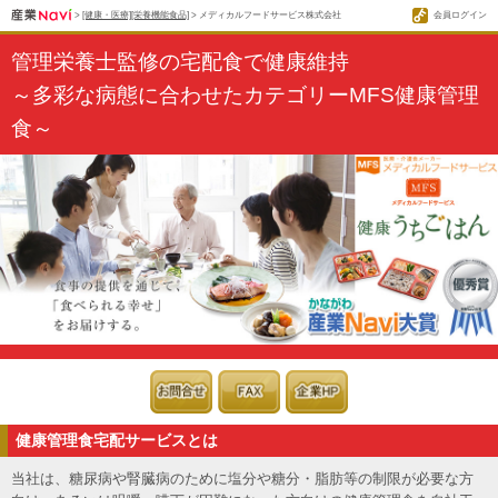
>
[健康・医療][栄養機能食品]
> メディカルフードサービス株式会社
会員ログイン
管理栄養士監修の宅配食で健康維持
～多彩な病態に合わせたカテゴリーMFS健康管理
食～
健康管理食宅配サービスとは
当社は、糖尿病や腎臓病のために塩分や糖分・脂肪等の制限が必要な方