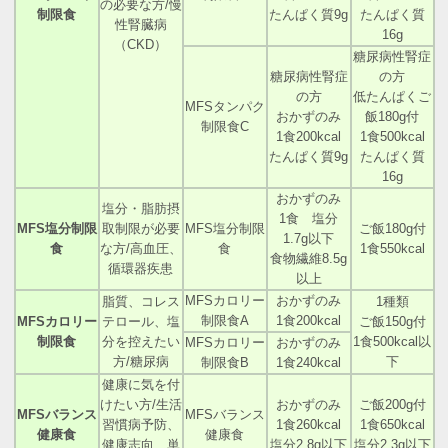
の必要な方/慢
制限食
たんぱく質9g
たんぱく質
性腎臓病
16g
（CKD）
糖尿病性腎症
糖尿病性腎症
の方
の方
低たんぱくご
MFSタンパク
おかずのみ
飯180g付
制限食C
1食200kcal
1食500kcal
たんぱく質9g
たんぱく質
16g
おかずのみ
塩分・脂肪摂
1食 塩分
MFS塩分制限
取制限が必要
MFS塩分制限
ご飯180g付
1.7g以下
食
な方/高血圧、
食
1食550kcal
食物繊維8.5g
循環器疾患
以上
MFSカロリー
おかずのみ
脂質、コレス
1種類
制限食A
1食200kcal
MFSカロリー
テロール、塩
ご飯150g付
制限食
分を控えたい
1食500kcal以
MFSカロリー
おかずのみ
方/糖尿病
下
制限食B
1食240kcal
健康に気を付
けたい方/生活
おかずのみ
ご飯200g付
MFSバランス
MFSバランス
習慣病予防、
1食260kcal
1食650kcal
健康食
健康食
健康志向、単
塩分2.8g以下
塩分2.3g以下