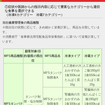
①症状や医師からの指示内容に応じて豊富なカテゴリーから適切
な食事を選択できる
（冷凍8カテゴリー 冷蔵7カテゴリー）
当社健康管理食の商品種類
※既往症の状態に応じて、きめ細かく栄養計算し、商品を分類していま
す。
※消費者庁「食事療法用宅配食品等栄養指針」に基づいて栄養計算して
います。
顧客対象/目
MFS商品種類
的/顧客の既往
MFS商品名
冷凍タイプ
冷蔵タイプ
症
人工透析の方
人工透析の方
おかずのみ
ご飯180g付
MFSタンパク
1食300kcal
1食650kcal
制限食A
たんぱく質
たんぱく質
16g
20g
腎臓病の方
腎臓病の方
低たんぱくご
タンパク制
MFSタンパク
おかずのみ
飯180g付
限・塩分制限
MFSタンパク
制限食B
1食300kcal
1食600kcal