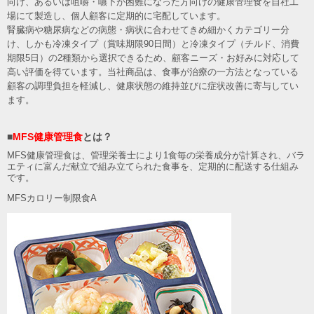
向け、あるいは咀嚼・嚥下が困難になった方向けの健康管理食を自社工
場にて製造し、個人顧客に定期的に宅配しています。
腎臓病や糖尿病などの病態・病状に合わせてきめ細かくカテゴリー分
け、しかも冷凍タイプ（賞味期限90日間）と冷凍タイプ（チルド、消費
期限5日）の2種類から選択できるため、顧客ニーズ・お好みに対応して
高い評価を得ています。当社商品は、食事が治療の一方法となっている
顧客の調理負担を軽減し、健康状態の維持並びに症状改善に寄与してい
ます。
■
MFS健康管理食
とは？
MFS健康管理食は、管理栄養士により1食毎の栄養成分が計算され、バラ
エティに富んだ献立で組み立てられた食事を、定期的に配送する仕組み
です。
MFSカロリー制限食A