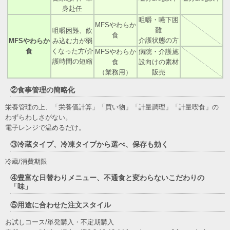
身赴任
咀嚼・嚥下困
MFSやわらか
難
咀嚼困難、飲
食
介護状態の方
MFSやわらか
み込む力が弱
食
くなった方/介
MFSやわらか
病院・介護施
護時間の短縮
食
設向けの素材
（業務用）
販売
②食事管理の簡略化
栄養管理の上、「栄養価計算」「買い物」「計量調理」「計量喫食」の
わずらわしさがない。
電子レンジで温めるだけ。
③冷蔵タイプ、冷凍タイプから選べ、保存も効く
冷蔵/消費期限
④豊富な日替わりメニュー、不通食と変わらないこだわりの
「味」
⑤用途に合わせた注文スタイル
お試しコース/単発購入・不定期購入