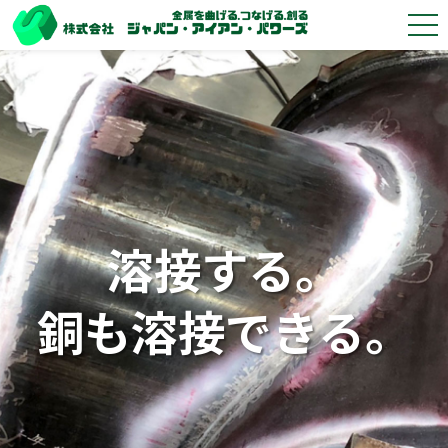
溶接する。
銅も溶接できる。