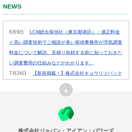
NEWS
8月9日
LCM総合探偵社（東京都港区）：適正料金
と高い調査技術でご相談が多い探偵事務所が浮気調査
料金について解説。見積り依頼する前に知っておきた
い調査費用の仕組みなどがわかります。
7月24日
【新規掲載！】株式会社キョウリツパック
（平塚市）：段ボールケース（内装箱・特殊ケース）
をオーダーメイドで製造。商品の形状や用途に合わせ
た設計から製造まで一貫対応。
7月22日
【新規掲載！】ハイズ 耐震改修・リノベ
ーションの相談所（富山市）：耐震診断・耐震設計・
株式会社ジャパン・アイアン・パワーズ