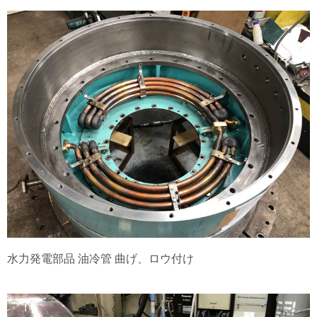
水力発電部品 油冷管 曲げ、ロウ付け