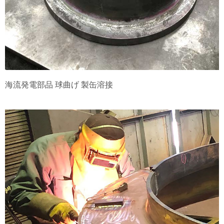
海流発電部品 球曲げ 製缶溶接