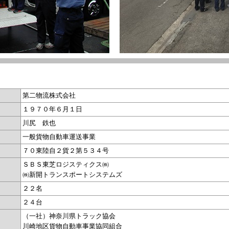
第二物流株式会社
１９７０年６月１日
川尻 鉄也
一般貨物自動車運送事業
７０東陸自２貨２第５３４号
ＳＢＳ東芝ロジスティクス㈱
㈱新開トランスポートシステムズ
２２名
２４台
（一社）神奈川県トラック協会
川崎地区貨物自動車事業協同組合