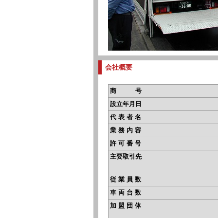
会社概要
商 号
設立年月日
代 表 者 名
業 務 内 容
許 可 番 号
主要取引先
従 業 員 数
車 両 台 数
加 盟 団 体