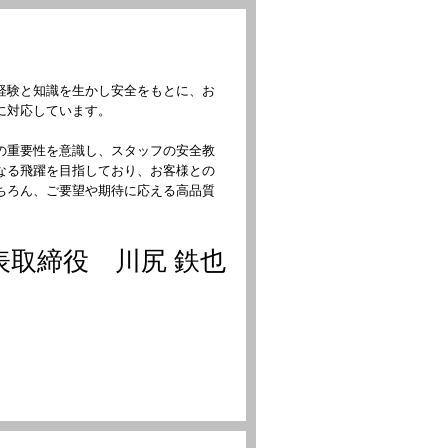
せください！
経験と知識を生かし安全をもとに、お
に対応しています。
の重要性を意識し、スタッフの安全教
なる飛躍を目指しており、お客様との
ちろん、ご要望や期待に応える高品質
。
表取締役 川尻 鉄也