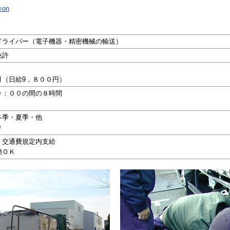
w=on
ドライバー（電子機器・精密機械の輸送）
免許
月（日給9，８００円）
９：００の間の８時間
冬季・夏季・他
り
・交通費規定内支給
勤ＯＫ