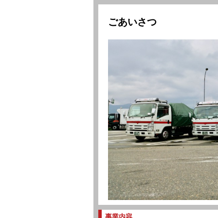
す。
ごあいさつ
そしてドライバーが安心して長
・募集内容 都内、神奈川近
・資 格 要中型免許
・時 間 7：００～１8：
・賃 金 月額20万～
・試用期間 １ヵ月有
・休 日 土日祭日他
・待 遇 社会保険完備・
車・バイク通勤
事業内容