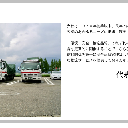
期働ける環境作りに力を注いでおります。 お気軽にお問い合わ
弊社は１９７０年創業以来、長年の
県への精密機の輸送が中心です。
客様のあらゆるニーズに迅速・確実
「環境・安全・輸送品質」それぞれ
育を定期的に開催することで、さら
００の間の８時間 残業有
信頼関係を第一に安全品質管理はも
な物流サービスを提供しております
代
交通費規定内支給
ＯＫ