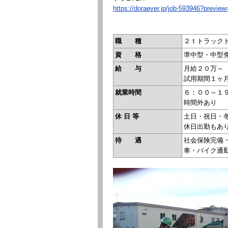
https://doraever.jp/job-593946?previe
職 種
２ｔトラック
資 格
準中型・中型
給 与
月給２０万～
試用期間１ヶ
就業時間
６：００～１
時間外あり
休 日 等
土日・祝日・
休日出勤もあ
待 遇
社会保険完備
車・バイク通