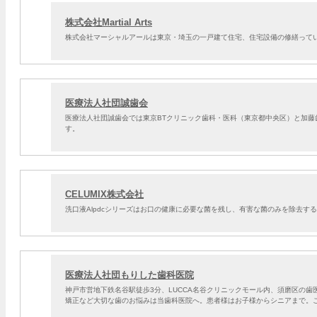
株式会社Martial Arts
株式会社マーシャルアールは東京・埼玉の一戸建て住宅、住宅設備の修繕って
医療法人社団誠歯会
医療法人社団誠歯会では東京BTクリニック歯科・医科（東京都中央区）と加
す。
CELUMIX株式会社
洗口液Alpdcシリーズはお口の健康に必要な菌を残し、有害な菌のみを除去す
医療法人社団もりした歯科医院
神戸市営地下鉄名谷駅徒歩3分、LUCCA名谷クリニックモール内、須磨区の
矯正など大切な歯のお悩みは当歯科医院へ。患者様はお子様からシニアまで。