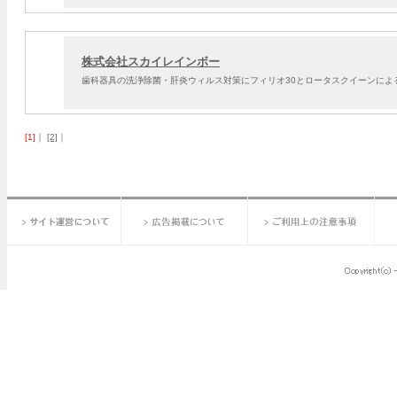
株式会社スカイレインボー
歯科器具の洗浄除菌・肝炎ウィルス対策にフィリオ30とロータスクイーンによ
[1]
｜
[2]
｜
サイト運営について
広告掲載について
ご利用上の注意事項