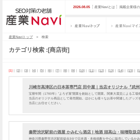
2026.08.05
産業Naviとは
掲載企業様の
産業Naviトップ
産業Naviマイス
産業Naviトップ
> 検索
カテゴリ検索 :[商店街]
[1]
｜
[2]
｜
[3]
｜
[4]
｜
[5]
｜
[6]
｜
[7]
｜
[8]
｜
[9]
｜
[10]
｜
[11]
｜
[12]
｜
[13]
｜
[14]
｜
[15]
｜
[1
川崎市高津区の日本茶専門店 田中屋｜当店オリジナル『武
宝暦年間（1760年）”よろず屋”開業を創始として開業。関東大震災による工
当店のオリジナル商品として発売開始。ほかにも様々なお茶や関連したグッズ
当店にお任せください。
秦野渋沢駅前の酒屋 かみむら酒店 | 地酒 頭高山・味噌取扱
神奈川県秦野市渋沢駅前徒歩3分で日本酒・本格焼酎を中心に販売しているか