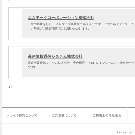
エムテックコーポレーション株式会社
Ｌ型の形状をした ＬＡＮケーブル接続コネクターです。このコネクターでＬ
も、無線LAN設置場所でご活用いただけます。
高速情報通信システム株式会社
高速情報通信システム株式会社（千代田区）：HITS インターネット接続サービ
0025
1｜
サイト運営について
広告掲載について
ご利用上の注意事項