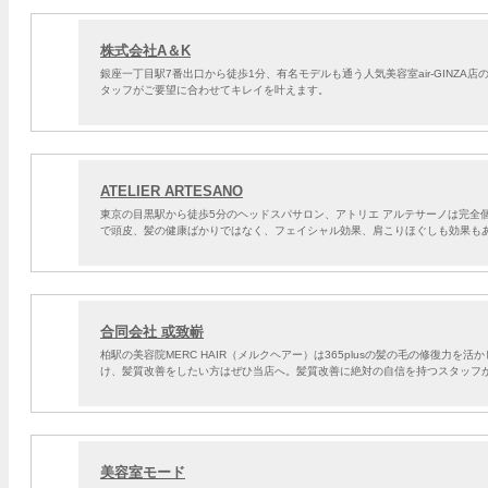
株式会社A＆K
銀座一丁目駅7番出口から徒歩1分、有名モデルも通う人気美容室air-GINZ
タッフがご要望に合わせてキレイを叶えます。
ATELIER ARTESANO
東京の目黒駅から徒歩5分のヘッドスパサロン、アトリエ アルテサーノは完全
で頭皮、髪の健康ばかりではなく、フェイシャル効果、肩こりほぐしも効果も
合同会社 或致嶄
柏駅の美容院MERC HAIR（メルクヘアー）は365plusの髪の毛の修復
け、髪質改善をしたい方はぜひ当店へ。髪質改善に絶対の自信を持つスタッフ
美容室モード