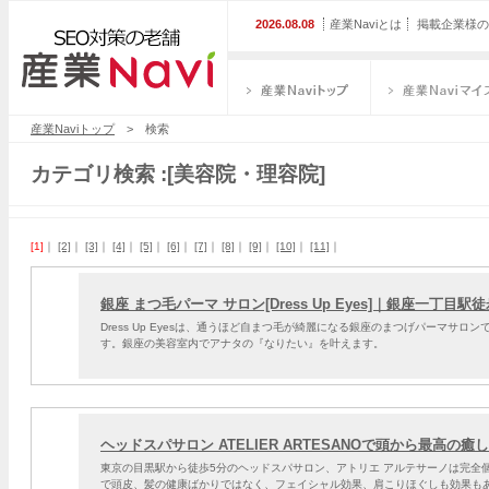
2026.08.08
産業Naviとは
掲載企業様の
産業Naviトップ
産業Naviマイス
産業Naviトップ
> 検索
カテゴリ検索 :[美容院・理容院]
[1]
｜
[2]
｜
[3]
｜
[4]
｜
[5]
｜
[6]
｜
[7]
｜
[8]
｜
[9]
｜
[10]
｜
[11]
｜
銀座 まつ毛パーマ サロン[Dress Up Eyes]｜銀座一丁目
Dress Up Eyesは、通うほど自まつ毛が綺麗になる銀座のまつげパーマ
す。銀座の美容室内でアナタの『なりたい』を叶えます。
ヘッドスパサロン ATELIER ARTESANOで頭から最高の癒
東京の目黒駅から徒歩5分のヘッドスパサロン、アトリエ アルテサーノは完全
で頭皮、髪の健康ばかりではなく、フェイシャル効果、肩こりほぐしも効果も