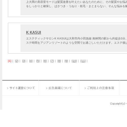
上大岡の美容室モードは髪質改善を叶えたいあなたのために、その髪質やお悩
をしっかりと確保し、ぱさつき・うねり・枝毛・まとまらない、そんな悩みを
K KASUI
エステティックサロンK KASUIは大和市内小田急線 南林間の駅から約徒歩
ステ時間をアジアンリゾートのような空間でお過ごしいただけます。エステ後
[1]
｜
[2]
｜
[3]
｜
[4]
｜
[5]
｜
[6]
｜
[7]
｜
[8]
｜
[9]
｜
[10]
｜
[11]
｜
サイト運営について
広告掲載について
ご利用上の注意事項