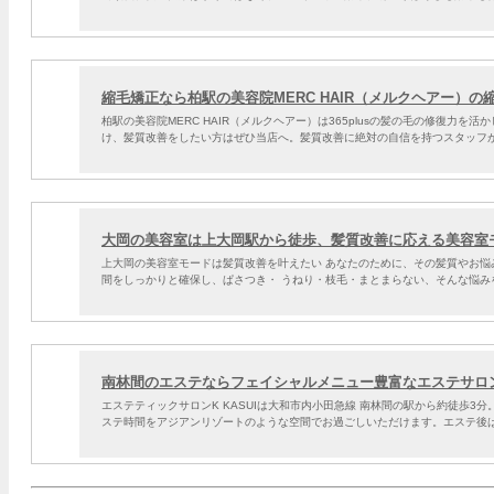
縮毛矯正なら柏駅の美容院MERC HAIR（メルクヘアー）の
柏駅の美容院MERC HAIR（メルクヘアー）は365plusの髪の毛の修復
け、髪質改善をしたい方はぜひ当店へ。髪質改善に絶対の自信を持つスタッフ
大岡の美容室は上大岡駅から徒歩、髪質改善に応える美容室
上大岡の美容室モードは髪質改善を叶えたい あなたのために、その髪質やお悩
間をしっかりと確保し、ぱさつき・ うねり・枝毛・まとまらない、そんな悩み
南林間のエステならフェイシャルメニュー豊富なエステサロンK
エステティックサロンK KASUIは大和市内小田急線 南林間の駅から約徒歩
ステ時間をアジアンリゾートのような空間でお過ごしいただけます。エステ後