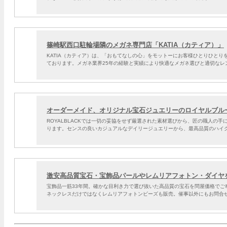
篠崎駅西口駐輪場隣のメガネ専門店「KATIA（カティア）」
KATIA（カティア）は、「おもてなしの心」をモットーにお客様ひとりひと
ております。メガネ業界25年の経験と実績により快適なメガネ選びと適切なレ
オーダーメイド、オリジナル宝石ジュエリーのロイヤルブル
ROYALBLACKでは一切の妥協をせず厳選された素材選びから、匠の職人の
ります。センスの良いカジュアルなデイリージュエリーから、最高品質のハイ
激安高品質宝石・宝飾品パールやレムリアフォトン・ダイヤ
宝飾品一筋33年間。確かな目利き力で選び抜いた高品質の宝石を問屋価格で
ネックレスだけではなくレムリアフォトンビーズも販売。催事以外にもお問合