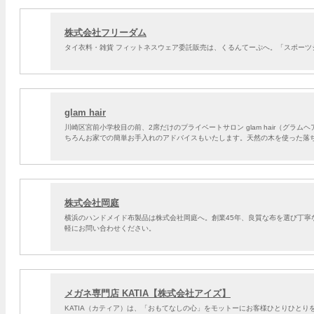
株式会社フリーダム
タイ衣料・雑貨 フィットネスウェア委託販売は、くるんてーぷへ。「スポー
glam hair
川崎区宮前小学校目の前、2席だけのプライベートサロン glam hair（グ
ちろんお家での簡単お手入れのアドバイスもいたします。天然の木を使った落
株式会社岡庭
横浜のハンドメイド布製品は株式会社岡庭へ。創業45年、良質な布を選び丁
軽にお問い合わせください。
メガネ専門店 KATIA【株式会社アイズ】
KATIA（カティア）は、「おもてなしの心」をモットーにお客様ひとりひと