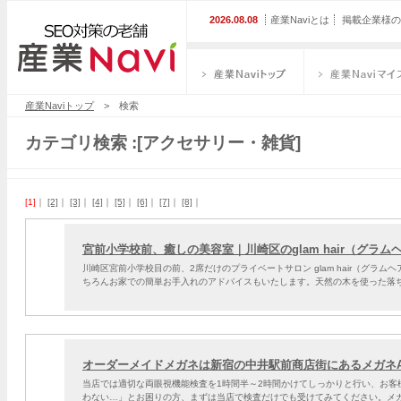
2026.08.08
産業Naviとは
掲載企業様の
産業Naviトップ
産業Naviマイス
産業Naviトップ
> 検索
カテゴリ検索 :[アクセサリー・雑貨]
[1]
｜
[2]
｜
[3]
｜
[4]
｜
[5]
｜
[6]
｜
[7]
｜
[8]
｜
宮前小学校前、癒しの美容室｜川崎区のglam hair（グラム
川崎区宮前小学校目の前、2席だけのプライベートサロン glam hair（グ
ちろんお家での簡単お手入れのアドバイスもいたします。天然の木を使った落
オーダーメイドメガネは新宿の中井駅前商店街にあるメガネAr
当店では適切な両眼視機能検査を1時間半～2時間かけてしっかりと行い、お
わない…」とお困りの方、まずは当店で検査だけでも受けてみてください。メ