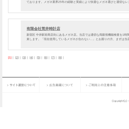
ております。メガネ業界25年の経験と実績により快適なメガネ選びと適切なレ
有限会社荒井時計店
新宿区 中井駅前商店街にあるメガネ店。当店では適切な両眼視機能検査を1時
束します。「現在使用しているメガネが合わない…」とお困りの方、まずは当
[1]
｜
[2]
｜
[3]
｜
[4]
｜
[5]
｜
[6]
｜
[7]
｜
[8]
｜
サイト運営について
広告掲載について
ご利用上の注意事項