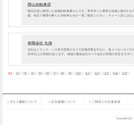
西山自転車店
地元辻堂に根付いた老舗自転車屋さんです。長年培った豊富な知識と細やかな
援。他店で修理を断らた自転車もぜひ一度ご相談ください。チェーン店にはな
有限会社 丸信
当社はトラック・バス等大型車のタイヤ交換作業を中心に、各メーカータイヤの
30年以上の実績があります。地域の運送会社やバス会社の皆様の安全をサポー
[1]
｜
[2]
｜
[3]
｜
[4]
｜
[5]
｜
[6]
｜
[7]
｜
[8]
｜
[9]
｜
[10]
｜
[11]
｜
[12]
｜
[13]
｜
[14]
｜
[15]
｜
サイト運営について
広告掲載について
ご利用上の注意事項