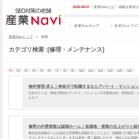
2026.08.07
産業Naviとは
掲載企業様の
産業Naviトップ
産業Naviマイス
産業Naviトップ
> 検索
カテゴリ検索 :[修理・メンテナンス]
[1]
｜
[2]
｜
[3]
｜
[4]
｜
[5]
｜
[6]
｜
[7]
｜
[8]
｜
[9]
｜
[10]
｜
[11]
｜
[12]
｜
[13]
｜
[14]
｜
[15]
｜
物件管理-求人｜神奈川で転職するならアパート・マンショ
日本タクトは、神奈川県内のアパート・マンションの不動産会社・管理会社・
んか？
秦野の外壁塗装は誠湘ホーム｜低価格・塗装の仕上がりと経
株式会社誠湘ホームは余計な営業費を節減することにより、低価格での施工を
でメンテナンスをしたい方」まずは是非一度ご相談いただき、他社とのお見積