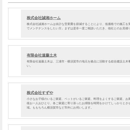
株式会社誠湘ホーム
株式会社誠湘ホームは余計な営業費を節減することにより、低価格での施工を
でメンテナンスをしたい方」まずは是非一度ご相談いただき、他社とのお見積
有限会社遠藤土木
有限会社遠藤土木は、三浦市・横須賀市の地元を拠点に活動する総合建設土木
い。
株式会社すずや
小さなお子様のいるご家庭、ペットがいるご家庭、料理をよくするご家庭、お
様お一人おひとり、各ご家庭に寄り添ったお掃除を時間をかけてしっかりとさ
域。ももちろん横須賀市など市外にお伺いします。