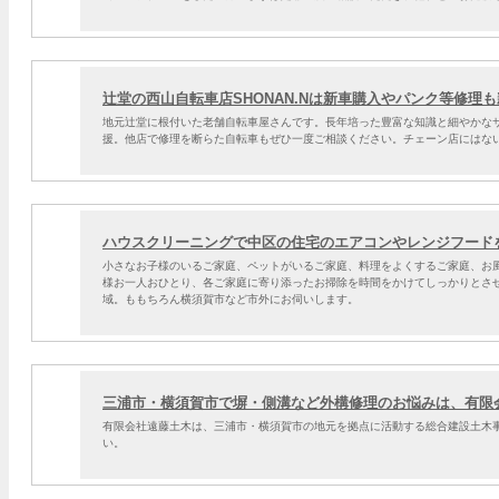
辻堂の西山自転車店SHONAN.Nは新車購入やパンク等修理
地元辻堂に根付いた老舗自転車屋さんです。長年培った豊富な知識と細やかな
援。他店で修理を断らた自転車もぜひ一度ご相談ください。チェーン店にはな
ハウスクリーニングで中区の住宅のエアコンやレンジフード
小さなお子様のいるご家庭、ペットがいるご家庭、料理をよくするご家庭、お
様お一人おひとり、各ご家庭に寄り添ったお掃除を時間をかけてしっかりとさ
域。ももちろん横須賀市など市外にお伺いします。
三浦市・横須賀市で塀・側溝など外構修理のお悩みは、有限
有限会社遠藤土木は、三浦市・横須賀市の地元を拠点に活動する総合建設土木
い。