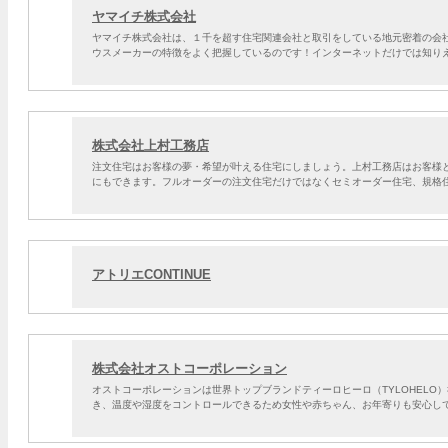
ヤマイチ株式会社
ヤマイチ株式会社は、１千を超す住宅関連会社と取引をしている地元密着の会
ウスメーカーの特徴をよく把握しているのです！インターネットだけでは知り
株式会社上村工務店
注文住宅はお客様の夢・希望が叶える住宅にしましょう。上村工務店はお客様
にもできます。フルオーダーの注文住宅だけではなくセミオーダー住宅、規格
アトリエCONTINUE
株式会社オストコーポレーション
オストコーポレーションは世界トップブランドティーロヒーロ（TYLOHEL
き、温度や湿度をコントロールできるため女性や赤ちゃん、お年寄りも安心し