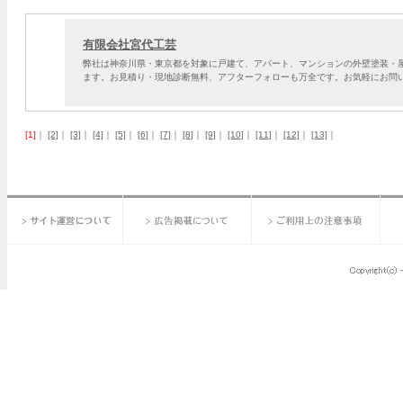
有限会社宮代工芸
弊社は神奈川県・東京都を対象に戸建て、アパート、マンションの外壁塗装・
ます。お見積り・現地診断無料、アフターフォローも万全です。お気軽にお問
[1]
｜
[2]
｜
[3]
｜
[4]
｜
[5]
｜
[6]
｜
[7]
｜
[8]
｜
[9]
｜
[10]
｜
[11]
｜
[12]
｜
[13]
｜
サイト運営について
広告掲載について
ご利用上の注意事項