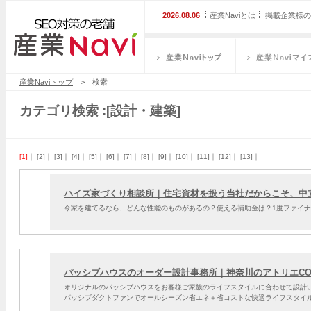
2026.08.06
産業Naviとは
掲載企業様の
産業Naviトップ
産業Naviマイス
産業Naviトップ
> 検索
カテゴリ検索 :[設計・建築]
[1]
｜
[2]
｜
[3]
｜
[4]
｜
[5]
｜
[6]
｜
[7]
｜
[8]
｜
[9]
｜
[10]
｜
[11]
｜
[12]
｜
[13]
｜
ハイズ家づくり相談所｜住宅資材を扱う当社だからこそ、中
今家を建てるなら、どんな性能のものがあるの？使える補助金は？1度ファイ
パッシブハウスのオーダー設計事務所｜神奈川のアトリエCON
オリジナルのパッシブハウスをお客様ご家族のライフスタイルに合わせて設計い
パッシブダクトファンでオールシーズン省エネ＋省コストな快適ライフスタイ