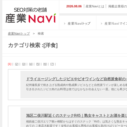
2026.08.06
産業Naviとは
掲載企業様の
産業Naviトップ
産業Naviマイス
産業Naviトップ
> 検索
カテゴリ検索 :[洋食]
[1]
｜
[2]
｜
[3]
｜
[4]
｜
[5]
｜
[6]
｜
[7]
｜
ドライエージングしたジビエやビオワインなど自然派食材の
紀州備長炭で焼き上げる熟成肉や熟成豚ジビエなどと自然派ワインが楽しめる
引き出されたジビエ肉のお料理は他ではなかなか出会えない一皿。他にも希少
旭区二俣川駅近くのスナックR45｜熟女キャストとお酒を楽
相鉄線二俣川エリア鶴ヶ峰駅からはすぐのスナック「R45」は気さくな熟女キ
めての ご来店大歓迎です！女性のお客様も男性のお客様も気付けばリピーター