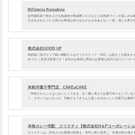
BiOsteria Komakine
紀州備長炭で焼き上げる熟成肉や熟成豚ジビエなどと自然派ワインが楽しめる
引き出されたジビエ肉のお料理は他ではなかなか出会えない一皿。他にも希少
株式会社GOOD UP
相鉄線二俣川エリア鶴ヶ峰駅からはすぐのスナック「R45」は気さくな熟女キ
めての ご来店大歓迎です！女性のお客様も男性のお客様も気付けばリピーター
米粉洋菓子専門店 CAKEaCAKE
「米粉だからこんなにおいしくできる」を一番に考えてお菓子作りをしている
く、スポンジはふわふわ。舌触りまできちんと楽しめるおいしい洋菓子は麦粉
本格カレー宅配 スリスティ【株式会社H＆Pコーポレーシ
スリスティは、日本人のお客様の味覚を、長年に渡り追求し、本場の味を壊さ