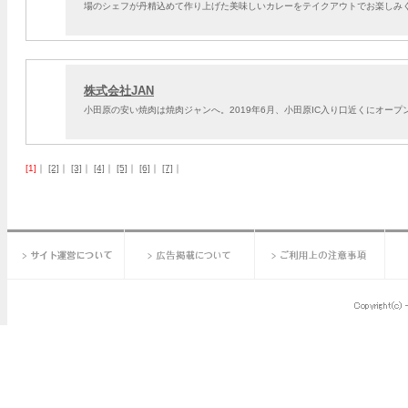
場のシェフが丹精込めて作り上げた美味しいカレーをテイクアウトでお楽しみ
株式会社JAN
小田原の安い焼肉は焼肉ジャンへ。2019年6月、小田原IC入り口近くにオ
[1]
｜
[2]
｜
[3]
｜
[4]
｜
[5]
｜
[6]
｜
[7]
｜
サイト運営について
広告掲載について
ご利用上の注意事項