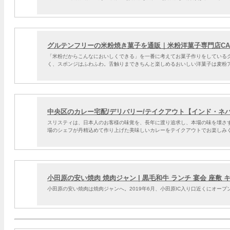
グルテンフリーの米粉焼き菓子を通販｜米粉洋菓子専門店CAK
「米粉だからこんなにおいしくできる」を一番に考えてお菓子作りをしている
く、スポンジはふわふわ。舌触りまできちんと楽しめるおいしい洋菓子は麦粉
中央区のカレー宅配/デリバリー/テイクアウト【インド・ネ
スリスティは、日本人のお客様の味覚を、長年に渡り追求し、本場の味を壊さ
場のシェフが丹精込めて作り上げた美味しいカレーをテイクアウトでお楽しみ
小田原の安い焼肉 焼肉ジャン | 黒毛和牛 ランチ 宴会 座敷
小田原の安い焼肉は焼肉ジャンへ。2019年6月、小田原IC入り口近くにオ