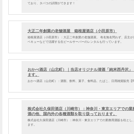
ており、タバコの試喫ができます！
大正二年創業の老舗酒屋 箱根屋酒店（小田原市）
箱根屋酒店（小田原市）：大正二年創業の老舗酒屋。 有名無名問わず、店主
ベキューなどで活躍する生ビールサーバーのレンタルも行っています。
おかべ酒店（山北町）｜当店オリジナル清酒「純米西丹沢」
ます。
おかべ酒店（山北町）：酒類、飲料、菓子、食料品、たばこ、日用雑貨販売【問】046
株式会社久保田酒店（川崎市）：神奈川・東京エリアでの業
酒の他、国内外の各種酒類を取り扱っております。
株式会社久保田酒店（川崎市）：神奈川・東京エリアでの業務用酒販を柱とし
ます。