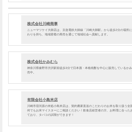
株式会社川崎商事
ニューマツケイ大師店は、京急電鉄大師線「川崎大師駅」から徒歩2分の場所
わりを持ち、地域密着の商売を通じて地域社会へ貢献します。
株式会社かみむら
神奈川県秦野市渋沢駅前徒歩3分で日本酒・本格焼酎を中心に販売しているか
売中。
有限会社小島米店
川崎市宿河原の米処小島米店は、契約農家直送のこだわりのお米を取り扱う全
何でもお米マイスターにご相談ください！飲食店経営者の方、お料理に合った
ており、タバコの試喫ができます！