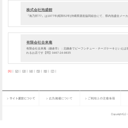
株式会社泡盛館
『海乃邦'77』は1977年(昭和52年)沖縄県酒造協同組合にて、県内泡盛全メ
有限会社去来庵
有限会社去来庵（鎌倉市）：北鎌倉でビーフシチュー・チーズケーキといえば
れるお店です【問】0467-24-9835
[1]
｜
[2]
｜
[3]
｜
[4]
｜
[5]
｜
[6]
｜
[7]
｜
サイト運営について
広告掲載について
ご利用上の注意事項