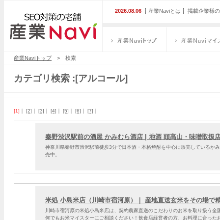
2026.08.06
産業Naviとは
掲載企業様の
産業Naviトップ
産業Naviマイス
産業Naviトップ
> 検索
カテゴリ検索 :[アルコール]
[1]
｜
[2]
｜
[3]
｜
[4]
｜
[5]
｜
[6]
｜
[7]
｜
秦野渋沢駅前の酒屋 かみむら酒店 | 地酒 頭高山・味噌取扱
神奈川県秦野市渋沢駅前徒歩3分で日本酒・本格焼酎を中心に販売しているか
売中。
米処 小島米店（川崎市宿河原）｜ 産地直送玄米をその場で
川崎市宿河原の米処小島米店は、契約農家直送のこだわりのお米を取り扱う全
何でもお米マイスターにご相談ください！飲食店経営者の方、お料理に合った