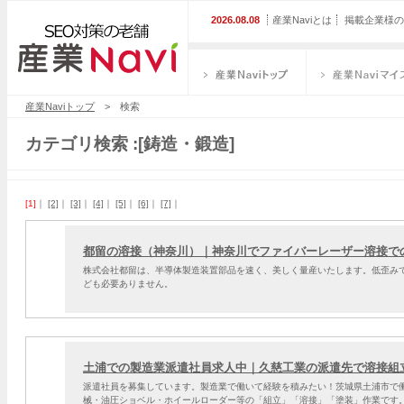
2026.08.08
産業Naviとは
掲載企業様の
産業Naviトップ
産業Naviマイス
産業Naviトップ
> 検索
カテゴリ検索 :[鋳造・鍛造]
[1]
｜
[2]
｜
[3]
｜
[4]
｜
[5]
｜
[6]
｜
[7]
｜
都留の溶接（神奈川）｜神奈川でファイバーレーザー溶接で
株式会社都留は、半導体製造装置部品を速く、美しく量産いたします。低歪み
ども必要ありません。
土浦での製造業派遣社員求人中｜久慈工業の派遣先で溶接組
派遣社員を募集しています。製造業で働いて経験を積みたい！茨城県土浦市で
械・油圧ショベル・ホイールローダー等の「組立」「溶接」「塗装」作業です