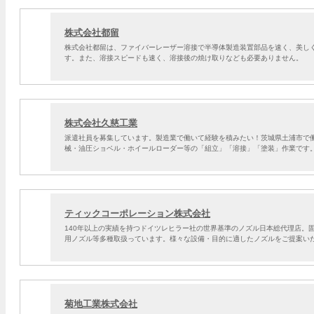
株式会社都留
株式会社都留は、ファイバーレーザー溶接で半導体製造装置部品を速く、美し
す。また、溶接スピードも速く、溶接後の焼け取りなども必要ありません。
株式会社久慈工業
派遣社員を募集しています。製造業で働いて経験を積みたい！茨城県土浦市で
械・油圧ショベル・ホイールローダー等の「組立」「溶接」「塗装」作業です
ティックコーポレーション株式会社
140年以上の実績を持つドイツレヒラー社の世界基準のノズル日本総代理店。
用ノズル等多種取扱っています。様々な設備・目的に適したノズルをご提案い
菊地工業株式会社