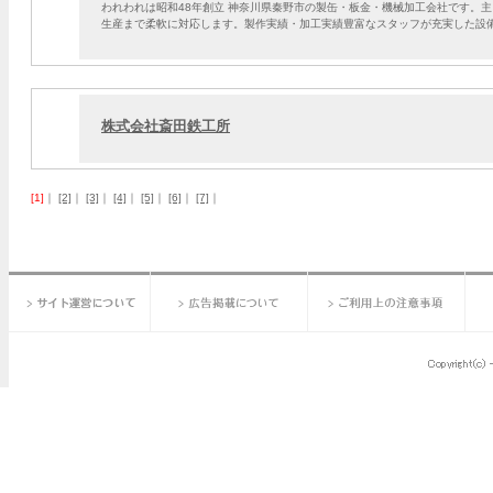
われわれは昭和48年創立 神奈川県秦野市の製缶・板金・機械加工会社です。
生産まで柔軟に対応します。製作実績・加工実績豊富なスタッフが充実した設
株式会社斎田鉄工所
[1]
｜
[2]
｜
[3]
｜
[4]
｜
[5]
｜
[6]
｜
[7]
｜
サイト運営について
広告掲載について
ご利用上の注意事項