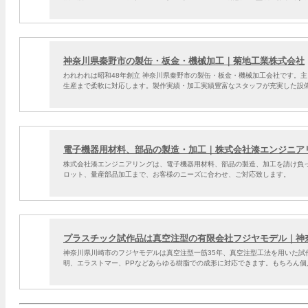
神奈川県秦野市の製缶・板金・機械加工｜菊地工業株式会社
われわれは昭和48年創立 神奈川県秦野市の製缶・板金・機械加工会社です。
生産まで柔軟に対応します。製作実績・加工実績豊富なスタッフが充実した設
電子機器用材料、部品の製造・加工｜株式会社湊エンジニア
株式会社湊エンジニアリングは、電子機器用材料、部品の製造、加工を請け負
ロット、量産部品加工まで、お客様のニーズに合わせ、ご対応致します。
プラスチック試作品は真空注型の有限会社フジヤモデル｜神
神奈川県川崎市のフジヤモデルは真空注型一筋35年、真空注型工法を用いた
明、エラストマー、PPなどあらゆる樹脂での成形に対応できます。もちろん個