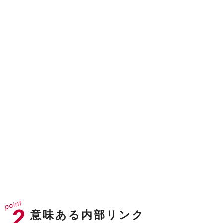
ドメインオーソリティ
40
※31以上が企業サイトとして強いドメイン
ドメインレーティング
71
※70以上でGAFAクラス
意味ある内部リンク