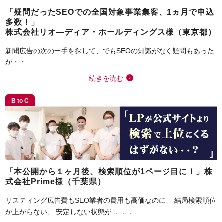
「疑問だったSEOでの全国対象事業集客、1ヵ月で申込
多数！」
株式会社リオ―ディア・ホールディングス様（東京都）
新聞広告の次の一手を探して、でもSEOの知識がなく疑問もあった
が・・
続きを読む
B to C
「本公開から１ヶ月後、検索順位が1ページ目に！」株
式会社Prime様（千葉県）
リスティング広告費もSEO業者の費用も高価なのに、 結局検索順位
が上がらない、 安定しない状態が ．．．