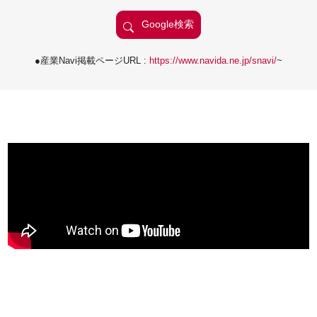
●産業Navi掲載ページURL :
https://www.navida.ne.jp/snavi/
~