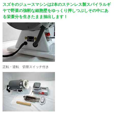
2月27日
【新規掲載！】有限会社シンセツ（秦野市）：上下水道設備
スズキのジュースマシンは2本のステンレス製スパイラルギ
工事や給湯器交換・水まわりリフォームを手がけ、キッチン・浴室・ト
ヤで野菜の強靭な細胞壁をゆっくり押しつぶしその中にあ
イレなど住まいの快適生活を地域密着でサポートします。
る栄蓑分を生きたまま抽出します！
2月26日
【リニューアル！】ティックコーポレーション株式会社（台
東区）：産業用ノズルVarioSprayシリーズは安定したスプレーで非常に
少量の液体を精密に、薄く、均一に噴霧。液体飛散もないありません。
2月26日
【リニューアル！】ティックコーポレーション株式会社（台
東区）：工場・倉庫の暑さ対策を後付けで実現するミスト噴霧システ
ム。機器や段ボールもミストで濡らすことなく高温から守ります。
>>バックナンバー
正転・逆転 切替スイッチ付き