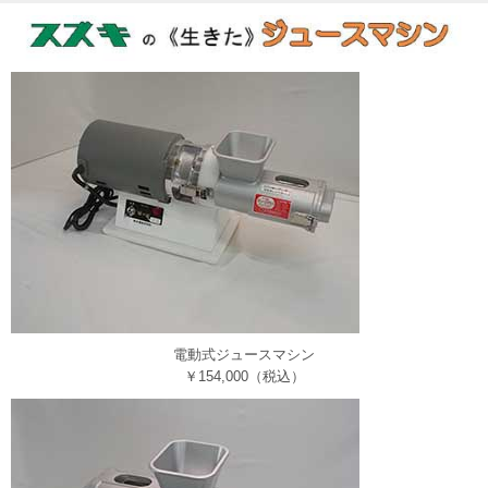
ワンストップでご紹介。性能向上・省エネ・建て替えのご相談にも対応
します。
7月6日
【リニューアル】株式会社Ringing（横浜市）：クラウドPBX・
Asterisk対応のソフトフォン&チャット統合型の法人向けIP電話アプリ
6月26日
【リニューアル！】TEAM株式会社（名古屋市）：電気業界へ
の就職・転職に特化した電工ナビ【関東版】なら、電気工事士として働
きたいという求職者に的確に出会うことができます。
6月23日
【新規掲載！】株式会社カーテン・じゅうたん王国（東京都
中央区）：オーダーカーテンの失敗しない選び方をカーテンマイスター
が既製品との違いから解説。
6月11日
【新規掲載！】株式会社ニコ・ワークス（東京都港区）：子
育てママ・パパ、妊婦さんターゲットの広告なら鮮度の高い会員情報を
保有する子育てメディアbabycoへ出稿しませんか？
6月10日
【新規掲載！】MIRASENT（ミラセント）は、止まると困る
重要設備を1台・1か月～予兆診断。故障データが少ない現場でもOK。中
堅・中小製造業の予知保全をサポートします。
電動式ジュースマシン
5月29日
【新規掲載！】ギグワークスクロスアイティ株式会社（東京
￥154,000（税込）
都港区）：PC操作画面をすべて動画でフル録画するクラウド型ツール
「ごきげんモニター」。月額3,000円/台〜
5月29日
【新規掲載！】株式会社EffortlessConsulting（東京都港
区）：ペプチドが筋トレにどのような効果があるのかを解説。成果を高
めたいジム会員に提案できるぺプチド商品もご提案します。