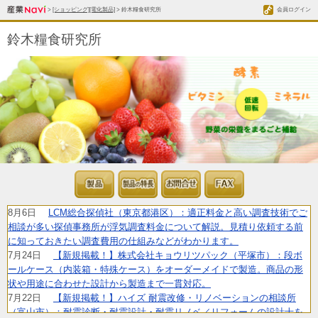
>
[ショッピング][電化製品]
> 鈴木糧食研究所
会員ログイン
鈴木糧食研究所
8月6日
LCM総合探偵社（東京都港区）：適正料金と高い調査技術でご
相談が多い探偵事務所が浮気調査料金について解説。見積り依頼する前
に知っておきたい調査費用の仕組みなどがわかります。
7月24日
【新規掲載！】株式会社キョウリツパック（平塚市）：段ボ
ールケース（内装箱・特殊ケース）をオーダーメイドで製造。商品の形
状や用途に合わせた設計から製造まで一貫対応。
7月22日
【新規掲載！】ハイズ 耐震改修・リノベーションの相談所
（富山市）：耐震診断・耐震設計・耐震リノベ／リフォームの設計士を