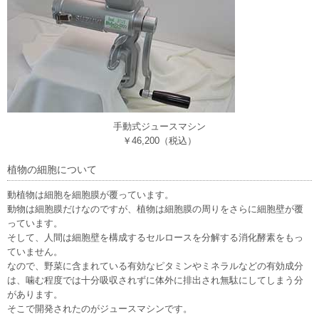
5月13日
【新規掲載！】株式会社アクスト東日本（横浜市）：業務用
呼び出しベルとしてベルスターは高い耐久性と長距離通信、手厚いサポ
ートで多くの飲食店や工場で採用されています。
4月6日
【新規掲載！】エトワール ピアノ・チェロ教室（川崎市）：
高津区（溝の口・二子新地）を中心に、ご自宅で学べる出張型のピア
ノ・チェロ教室。お子様から大人まで、一人ひとりに寄り添った丁寧な
レッスンを行ってい
3月31日
【新規掲載！】株式会社天龍産業（茅ヶ崎市）：湘南エリア
を中心に、建物解体工事、産業廃棄物収集運搬、アスベスト対応、土地
手動式ジュースマシン
売買まで一貫対応。周辺環境に配慮した安全な施工で、解体後の土地活
￥46,200（税込）
用までサポート。
3月27日
【新規掲載！】iTeen 湘南ベース校（藤沢市）：初心者でも安
植物の細胞について
心して学べる、小学生・中学生対象の個別指導プログラミングスクール
です。
動植物は細胞を細胞膜が覆っています。
3月11日
株式会社クリアス（横浜市）：リクシル・TOTO・パナソニッ
動物は細胞膜だけなのですが、植物は細胞膜の周りをさらに細胞壁が覆
ク等のユニットバスを最大70％OFF。マンション・戸建てのお風呂のリ
っています。
フォームは安心してご相談ください。
そして、人間は細胞壁を構成するセルロースを分解する消化酵素をもっ
3月6日
家族葬のそうえん町田鶴川ホール（東京都町田市）：儀式とし
ていません。
ての葬儀に捉われず故人様、ご遺族様の想いに寄り添った家族葬（31万
なので、野菜に含まれている有効なピタミンやミネラルなどの有効成分
円～）をご提案します。一日葬・直葬にも対応。365日24時間TEL対応。
は、噛む程度では十分吸収されずに体外に排出され無駄にしてしまう分
2月27日
【新規掲載！】Lucefata[ルーチェファータ]（横浜市）：シン
があります。
グルマザー・ひとり親向けの結婚相談所。丁寧な婚活サポートで出会い
そこで開発されたのがジュースマシンです。
から成婚まで支援します。無料相談受付中！