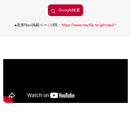
●産業Navi掲載ページURL :
https://www.navida.ne.jp/snavi/
~