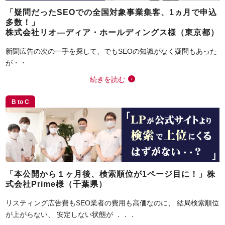
「疑問だったSEOでの全国対象事業集客、1ヵ月で申込
多数！」
株式会社リオ―ディア・ホールディングス様（東京都）
新聞広告の次の一手を探して、でもSEOの知識がなく疑問もあった
が・・
続きを読む
B to C
「本公開から１ヶ月後、検索順位が1ページ目に！」株
式会社Prime様（千葉県）
リスティング広告費もSEO業者の費用も高価なのに、 結局検索順位
が上がらない、 安定しない状態が ．．．