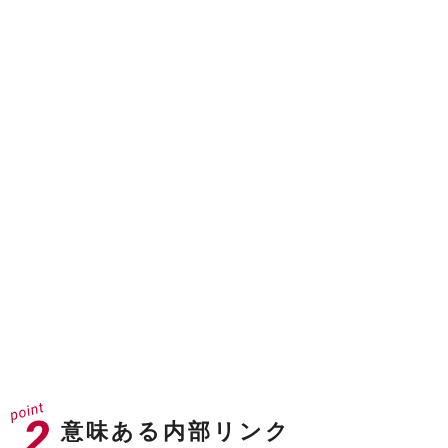
ドメインオーソリティ
40
※31以上が企業サイトとして強いドメイン
ドメインレーティング
71
※70以上でGAFAクラス
意味ある内部リンク