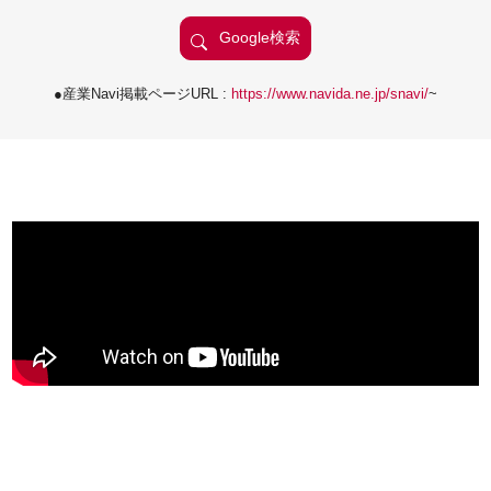
●産業Navi掲載ページURL :
https://www.navida.ne.jp/snavi/
~