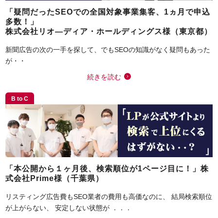
「疑問だったSEOでの全国対象事業集客、1ヵ月で申込
多数！」
株式会社リオ―ディア・ホールディングス様（東京都）
新聞広告の次の一手を探して、でもSEOの知識がなく疑問もあった
が・・
続きを読む
B to C
「本公開から１ヶ月後、検索順位が1ページ目に！」株
式会社Prime様（千葉県）
リスティング広告費もSEO業者の費用も高価なのに、 結局検索順位
が上がらない、 安定しない状態が ．．．