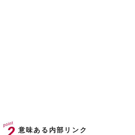
ドメインオーソリティ
40
※31以上が企業サイトとして強いドメイン
ドメインレーティング
71
※70以上でGAFAクラス
意味ある内部リンク